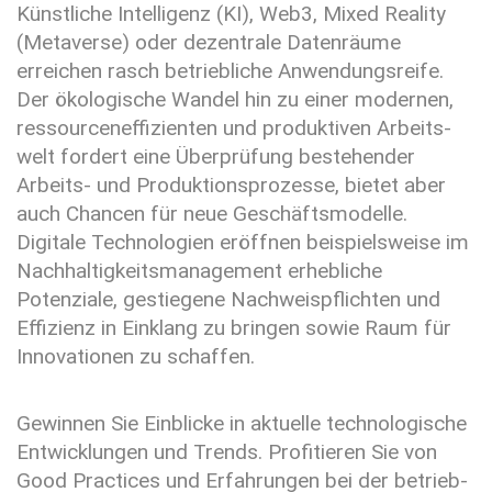
Künstliche Intelligenz (KI), Web3, Mixed Reality
(Metaverse) oder dezentrale Daten­räume
erreichen rasch betrieb­liche Anwen­dungs­reife.
Der ökolo­gische Wandel hin zu einer modernen,
ressourcen­effizienten und produktiven Arbeits­
welt fordert eine Über­prüfung beste­hender
Arbeits- und Produk­tions­prozesse, bietet aber
auch Chancen für neue Geschäfts­modelle.
Digitale Techno­logien eröffnen beispiels­weise im
Nach­haltig­keits­manage­ment erhebliche
Potenziale, gestiegene Nachweis­pflichten und
Effizienz in Einklang zu bringen sowie Raum für
Innova­tionen zu schaffen.
Gewinnen Sie Einblicke in aktuelle techno­logische
Entwicklungen und Trends. Profitieren Sie von
Good Practices und Erfah­rungen bei der betrieb­