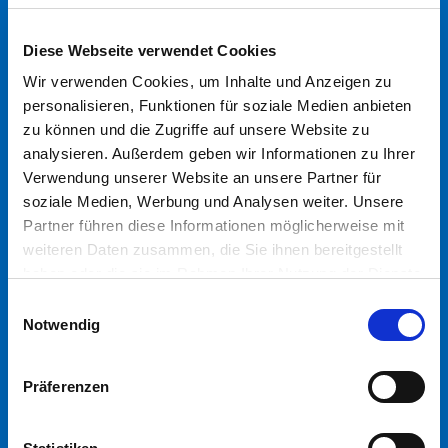
Dipl. Wirt.-Ing. Volker Hornung
Diese Webseite verwendet Cookies
2007–2008: Geschäftsführung Dr. oec.
Wir verwenden Cookies, um Inhalte und Anzeigen zu
Klaus-Detlev Becker (kommissarisch)
personalisieren, Funktionen für soziale Medien anbieten
zu können und die Zugriffe auf unsere Website zu
2008: Umzug nach Düsseldorf
analysieren. Außerdem geben wir Informationen zu Ihrer
Verwendung unserer Website an unsere Partner für
soziale Medien, Werbung und Analysen weiter. Unsere
seit 2008: Direktor und geschäftsführender
Partner führen diese Informationen möglicherweise mit
stellvertretender Vorstandsvorsitzender
weiteren Daten zusammen, die Sie ihnen bereitgestellt
Prof. Dr.-Ing. habil. Sascha Stowasser
haben oder die sie im Rahmen Ihrer Nutzung der Dienste
gesammelt haben.
Einwilligungsauswahl
2009: das ifaa-Trendbarometer Arbeitswelt
Notwendig
geht an den Start
Das
Trendbarometer
fragt Experten nach der Entwicklung
Präferenzen
der Bedeutung der Themen aus der Arbeitswelt.