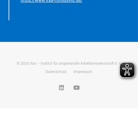
https://www.ifaa-consulting.de/
©
2026
ifaa – Institut für angewandte Arbeitswissenschaft e. V.
Datenschutz
Impressum