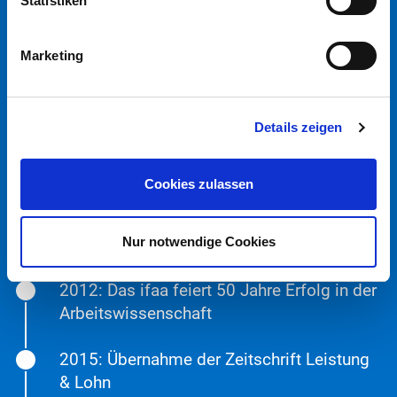
2010: ifaa forciert Forschung in
Statistiken
Drittmittelprojekten
Marketing
2010: ifaa denkt Industrie 4.0 voraus
Aufnahme des Themas in das ifaa-Portfolio.
Details zeigen
2011: die Zeitschrift angewandte
Arbeitswissenschaft wird zur
Cookies zulassen
Betriebspraxis & Arbeitsforschung
Mehr Inhalt, neue Struktur und neues Design: die
Nur notwendige Cookies
B & A
erscheint in Erstausgabe.
2012: Das ifaa feiert 50 Jahre Erfolg in der
Arbeitswissenschaft
2015: Übernahme der Zeitschrift Leistung
& Lohn