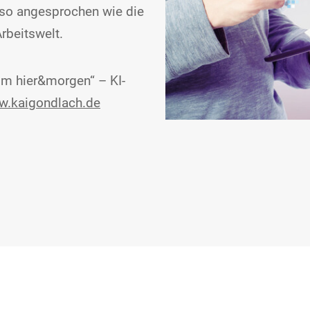
nso angesprochen wie die
rbeitswelt.
im hier&morgen“ – KI-
.kaigondlach.de