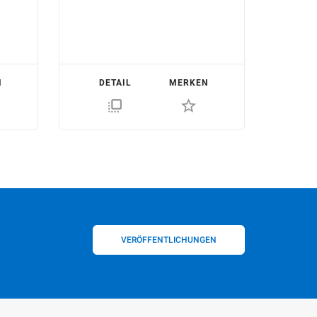
.
N
DETAIL
MERKEN
flip_to_front
star_border
VERÖFFENTLICHUNGEN