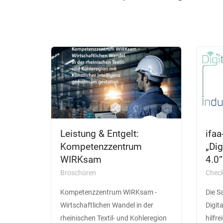
Leistung & Entgelt:
ifa
Kompetenzzentrum
„Dig
WIRKsam
4.0“
Broschüren
Check
Kompetenzzentrum WIRKsam -
Die S
Wirtschaftlichen Wandel in der
Digit
rheinischen Textil- und Kohleregion
hilfr