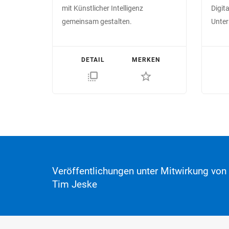
mit Künstlicher Intelligenz
Digit
gemeinsam gestalten.
Unte
DETAIL
MERKEN
flip_to_front
star_border
Veröffentlichungen unter Mitwirkung von
Tim Jeske