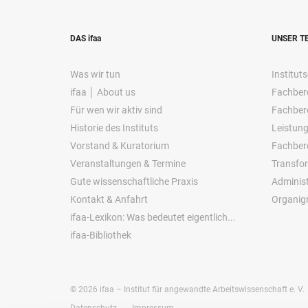
DAS ifaa
UNSER T
Was wir tun
Instituts
ifaa │ About us
Fachbere
Für wen wir aktiv sind
Fachbere
Historie des Instituts
Leistung
Vorstand & Kuratorium
Fachber
Veranstaltungen & Termine
Transfo
Gute wissenschaftliche Praxis
Administ
Kontakt & Anfahrt
Organi
ifaa-Lexikon: Was bedeutet eigentlich...
ifaa-Bibliothek
©
2026
ifaa – Institut für angewandte Arbeitswissenschaft e. V.