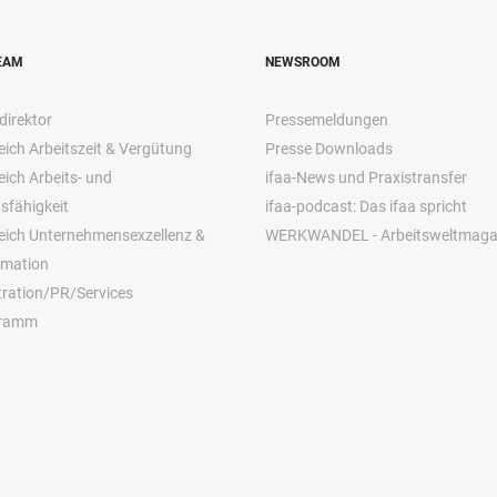
EAM
NEWSROOM
direktor
Pressemeldungen
ich Arbeitszeit & Vergütung
Presse Downloads
ich Arbeits- und
ifaa-News und Praxistransfer
sfähigkeit
ifaa-podcast: Das ifaa spricht
eich Unternehmensexzellenz &
WERKWANDEL - Arbeitsweltmaga
rmation
ration/PR/Services
gramm