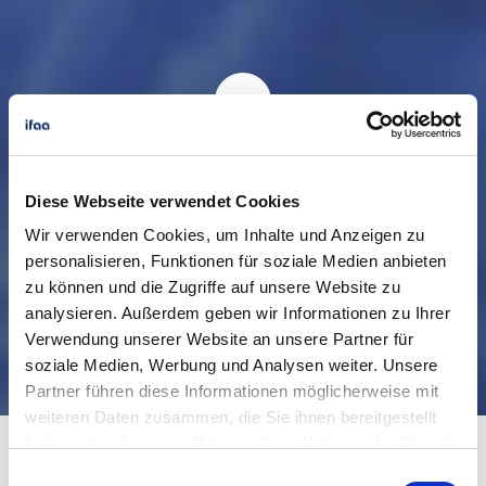
ifaa - Wir gestalten die Arbeitswelt der
Zukunft
Diese Webseite verwendet Cookies
Um externe Inhalte anzeigen zu dürfen, müssen Sie den
Marketing
Wir verwenden Cookies, um Inhalte und Anzeigen zu
personalisieren, Funktionen für soziale Medien anbieten
Cookies zustimmen.
zu können und die Zugriffe auf unsere Website zu
Alternativ können Sie den Inhalt extern öffnen:
https://www.youtube
analysieren. Außerdem geben wir Informationen zu Ihrer
-nocookie.com/embed/25KRCVDiin4
Verwendung unserer Website an unsere Partner für
soziale Medien, Werbung und Analysen weiter. Unsere
Partner führen diese Informationen möglicherweise mit
weiteren Daten zusammen, die Sie ihnen bereitgestellt
haben oder die sie im Rahmen Ihrer Nutzung der Dienste
gesammelt haben.
Einwilligungsauswahl