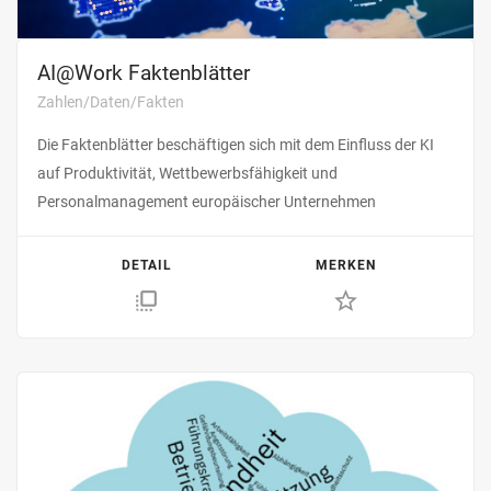
AI@Work Faktenblätter
Zahlen/Daten/Fakten
Die Faktenblätter beschäftigen sich mit dem Einfluss der KI
auf Produktivität, Wettbewerbsfähigkeit und
Personalmanagement europäischer Unternehmen
DETAIL
MERKEN
flip_to_front
star_border