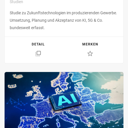
Studien
Studie zu Zukunftstechnologien im produzierenden Gewerbe.
Umsetzung, Planung und Akzeptanz von KI, 5G & Co.
bundesweit erfasst.
DETAIL
MERKEN
flip_to_front
star_border