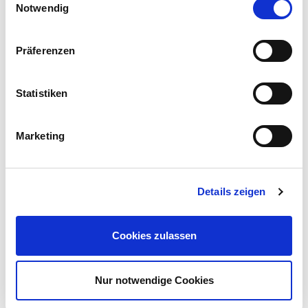
Fachbereiche für unsere
Notwendig
Themenfelder
Präferenzen
Statistiken
Marketing
Unternehmensexzellenz und Transformation
Details zeigen
Produktivitätsmanagement, Unternehmens- & Produktionssysteme,
Industrial Engineering, Digitalisierung & Industrie 4.0, Künstliche
Cookies zulassen
Intelligenz,
Digitale Transformation
, Nachhaltigkeit
Nur notwendige Cookies