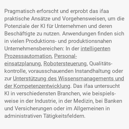
Pragmatisch erforscht und erprobt das ifaa
praktische Ansätze und Vorgehens­weisen, um die
Potenziale der KI für Unternehmen und deren
Beschäftigte zu nutzen. Anwendungen finden sich
in vielen Produktions- und produktions­nahen
Unter­nehmens­bereichen: In der
intelligenten
Prozessautomation
,
Personal­
einsatzplanung,
Robotersteuerung
, Qualitäts­
kontrolle, voraus­schauenden Instand­haltung oder
zur
Unterstützung des Wissens
managements und
der Kompetenz
entwicklung
. Das ifaa untersucht
KI in verschie­densten Branchen, wie beispiels­
weise in der Industrie, in der Medizin, bei Banken
und Versicherungen oder im Allgemeinen in
administrativen Tätigkeits­feldern.