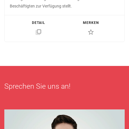
Beschäftigten zur Verfügung stellt.
DETAIL
MERKEN
flip_to_front
star_border
Sprechen Sie uns an!