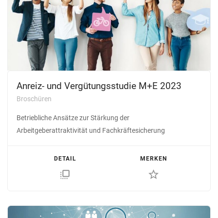
Anreiz- und Vergütungsstudie M+E 2023
Broschüren
Betriebliche Ansätze zur Stärkung der
Arbeitgeberattraktivität und Fachkräftesicherung
DETAIL
MERKEN
flip_to_front
star_border