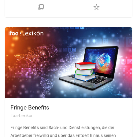
flip_to_front
star_border
Fringe Benefits
ifaa-Lexikon
Fringe Benefits sind Sach- und Dienstleistungen, die der
Arbeitgeber freiwillig und über das Entgelt hinaus seinen