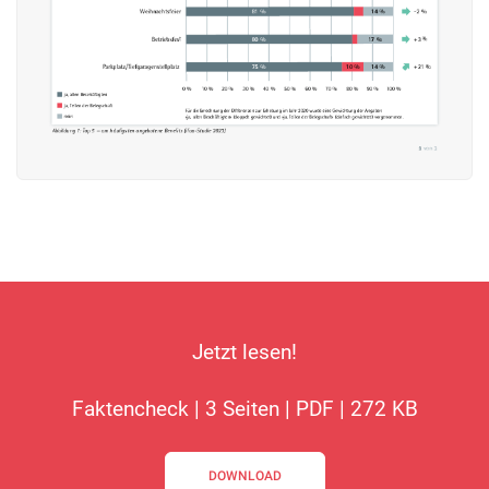
Jetzt lesen!
Faktencheck | 3 Seiten | PDF | 272 KB
DOWNLOAD