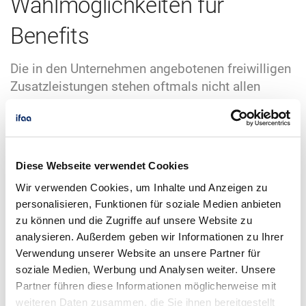
Wahlmöglichkeiten für
Benefits
Die in den Unternehmen angebotenen freiwilligen
Zusatzleistungen stehen oftmals nicht allen
Mitarbeitendengruppen zur Verfügung. Auch
haben diese oft keine Wahlmöglichkeiten
aus festgelegten Benefits auszuwählen. Laut der
Unternehmensberatung hkp/// group besitzen 77
Diese Webseite verwendet Cookies
% der Unternehmen ein fixes Benefits-Portfolio,
Wir verwenden Cookies, um Inhalte und Anzeigen zu
während nur 2 % der Befragten den
personalisieren, Funktionen für soziale Medien anbieten
Mitarbeitenden ein Cafeteria-System mit freier
zu können und die Zugriffe auf unsere Website zu
Wahlmöglichkeit zur Verfügung stellt (hkp 2024).
analysieren. Außerdem geben wir Informationen zu Ihrer
Dabei steht ihnen ein festgelegtes Budget zur
Verwendung unserer Website an unsere Partner für
Verfügung, das sie nach Belieben für Leistungen
soziale Medien, Werbung und Analysen weiter. Unsere
wie Kinderbetreuung, Weiterbildungsangebote
Partner führen diese Informationen möglicherweise mit
oder Gesundheitsmaßnahmen einsetzen können.
weiteren Daten zusammen, die Sie ihnen bereitgestellt