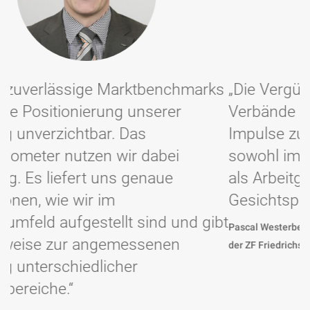
rks
„Die Vergütungserhebungen der
Verbände liefern wichtige strategische
Impulse zur Wettbewerbsfähigkeit
sowohl im Hinblick auf die Attraktivität
als Arbeitgeber als auch unter dem
Gesichtspunkt der Personalkosten.“
ibt
Pascal Westerbeck, Senior Manager Compensation & Benefits bei
der ZF Friedrichshafen AG