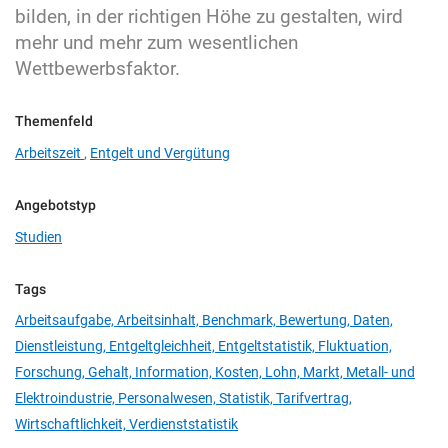
bilden, in der richtigen Höhe zu gestalten, wird
mehr und mehr zum wesentlichen
Wettbewerbsfaktor.
Themenfeld
Arbeitszeit
,
Entgelt und Vergütung
Angebotstyp
Studien
Tags
Arbeitsaufgabe,
Arbeitsinhalt,
Benchmark,
Bewertung,
Daten,
Dienstleistung,
Entgeltgleichheit,
Entgeltstatistik,
Fluktuation,
Forschung,
Gehalt,
Information,
Kosten,
Lohn,
Markt,
Metall- und
Elektroindustrie,
Personalwesen,
Statistik,
Tarifvertrag,
Wirtschaftlichkeit,
Verdienststatistik