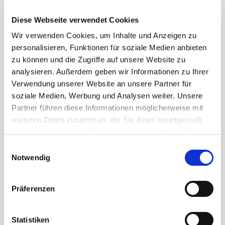
DETAIL
MERKEN
Diese Webseite verwendet Cookies
flip_to_front
star_border
Wir verwenden Cookies, um Inhalte und Anzeigen zu
personalisieren, Funktionen für soziale Medien anbieten
zu können und die Zugriffe auf unsere Website zu
analysieren. Außerdem geben wir Informationen zu Ihrer
Verwendung unserer Website an unsere Partner für
soziale Medien, Werbung und Analysen weiter. Unsere
Partner führen diese Informationen möglicherweise mit
weiteren Daten zusammen, die Sie ihnen bereitgestellt
haben oder die sie im Rahmen Ihrer Nutzung der Dienste
gesammelt haben.
Einwilligungsauswahl
Notwendig
Präferenzen
Humanorientierung und Industrial
Engineering
Statistiken
Zahlen/Daten/Fakten