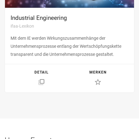
Industrial Engineering
ifaa-Lexikon
Mit dem IE werden Wirkungszusammenhänge der
Unternehmensprozesse entlang der Wertschöpfungskette
transparent und die Unternehmensprozesse gestaltet.
DETAIL
MERKEN
flip_to_front
star_border