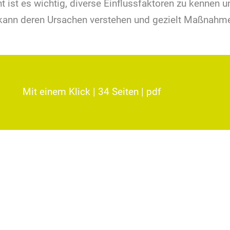
st es wichtig, diverse Einflussfaktoren zu kennen un
kann deren Ursachen verstehen und gezielt Maßnahme
Mit einem Klick | 34 Seiten | pdf