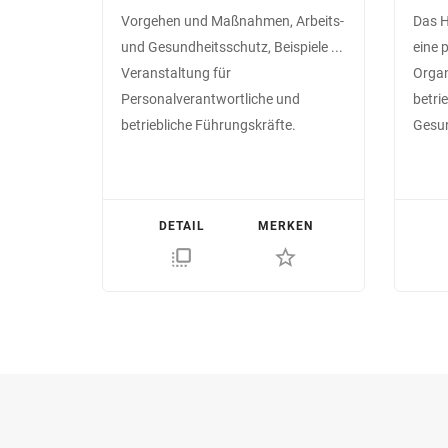
Vorgehen und Maßnahmen, Arbeits-
Das 
und Gesundheitsschutz, Beispiele ...
eine 
Veranstaltung für
Organ
Personalverantwortliche und
betri
betriebliche Führungskräfte.
Gesun
DETAIL
MERKEN
flip_to_front
star_border