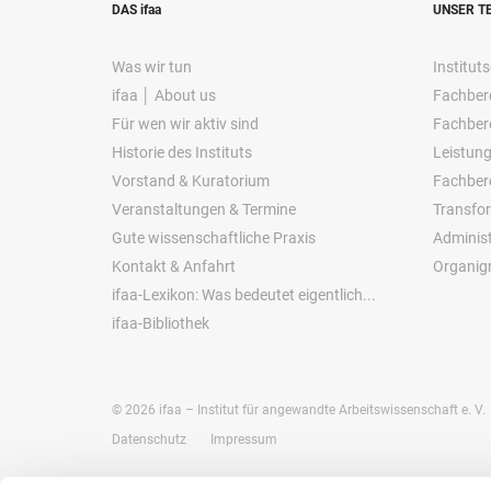
DAS ifaa
UNSER T
Was wir tun
Instituts
ifaa │ About us
Fachbere
Für wen wir aktiv sind
Fachbere
Historie des Instituts
Leistung
Vorstand & Kuratorium
Fachber
Veranstaltungen & Termine
Transfo
Gute wissenschaftliche Praxis
Administ
Kontakt & Anfahrt
Organi
ifaa-Lexikon: Was bedeutet eigentlich...
ifaa-Bibliothek
©
2026
ifaa – Institut für angewandte Arbeitswissenschaft e. V.
Datenschutz
Impressum