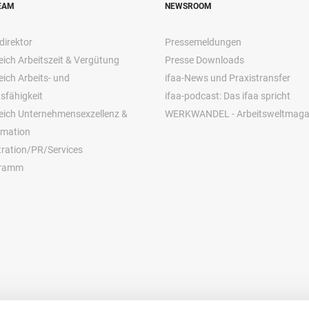
EAM
NEWSROOM
direktor
Pressemeldungen
ich Arbeitszeit & Vergütung
Presse Downloads
ich Arbeits- und
ifaa-News und Praxistransfer
sfähigkeit
ifaa-podcast: Das ifaa spricht
eich Unternehmensexzellenz &
WERKWANDEL - Arbeitsweltmaga
rmation
ration/PR/Services
gramm