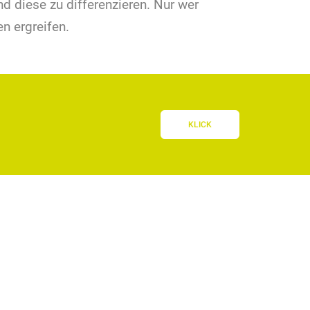
d diese zu differenzieren. Nur wer
n ergreifen.
KLICK