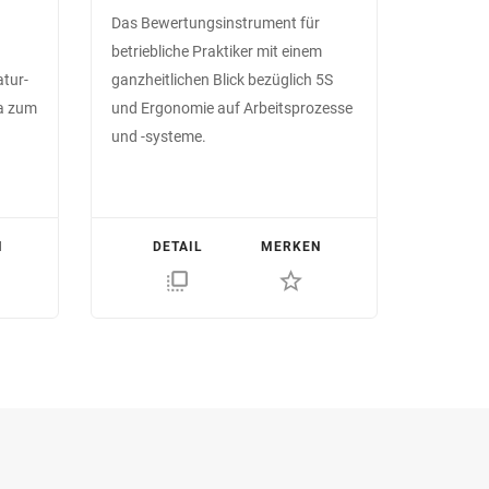
Das Bewertungs­instrument für
betriebliche Praktiker mit einem
tur­­
ganz­heitlichen Blick bezüglich 5S
aa zum
und Ergonomie auf Arbeits­prozesse
und -systeme.
N
DETAIL
MERKEN
flip_to_front
star_border