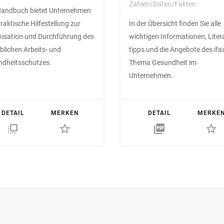
Zahlen/Daten/Fakten
Handbuch bietet Unternehmen
praktische Hilfestellung zur
In der Übersicht finden Sie alle
isation und Durchführung des
wichtigen Informa­tionen, Lite­ra
eblichen Arbeits- und
tipps und die Angebote des if
dheitsschutzes.
Thema Gesundheit im
Unternehmen.
DETAIL
MERKEN
DETAIL
MERKE
flip_to_front
star_border
picture_as_pdf
star_border