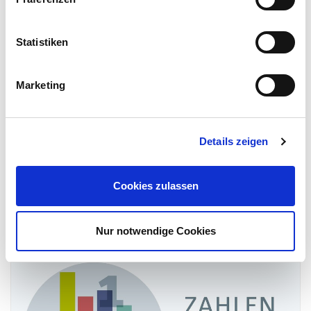
Wissenschaftliche Mitarbeiterin
Statistiken
Telefon: +49 211 542263-25
Marketing
Details zeigen
Das könnte Sie auch interessieren
Cookies zulassen
Nur notwendige Cookies