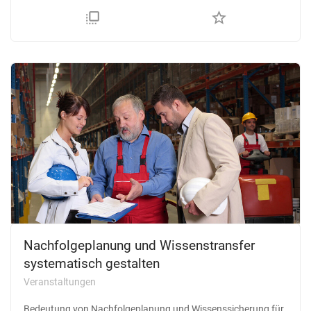
flip_to_front
star_border
Nachfolgeplanung und Wissenstransfer
systematisch gestalten
Veranstaltungen
Bedeutung von Nachfolgeplanung und Wissenssicherung für