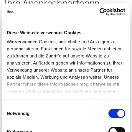
Ihre Ansprechpartnerin
Diese Webseite verwendet Cookies
Wir verwenden Cookies, um Inhalte und Anzeigen zu
personalisieren, Funktionen für soziale Medien anbieten
zu können und die Zugriffe auf unsere Website zu
analysieren. Außerdem geben wir Informationen zu Ihrer
Verwendung unserer Website an unsere Partner für
soziale Medien, Werbung und Analysen weiter. Unsere
Partner führen diese Informationen möglicherweise mit
weiteren Daten zusammen, die Sie ihnen bereitgestellt
haben oder die sie im Rahmen Ihrer Nutzung der Dienste
gesammelt haben.
Einwilligungsauswahl
Dipl.-Soz. Wiss.
Notwendig
Nicole Ottersböck
Präferenzen