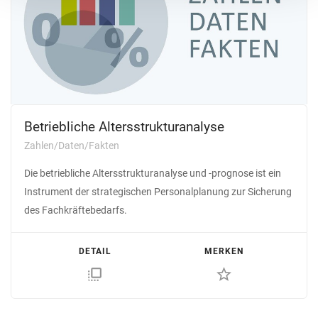
Betriebliche Altersstrukturanalyse
Zahlen/Daten/Fakten
Die betriebliche Altersstrukturanalyse und -prognose ist ein
Instrument der strategischen Personalplanung zur Sicherung
des Fachkräftebedarfs.
DETAIL
MERKEN
flip_to_front
star_border