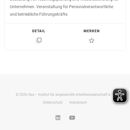
Unternehmen. Veranstaltung für Personalverantwortliche
und betriebliche Führungskräfte.
DETAIL
MERKEN
flip_to_front
star_border
©
2026
ifaa – Institut für angewandte Arbeitswissenschaft e. V.
Datenschutz
Impressum