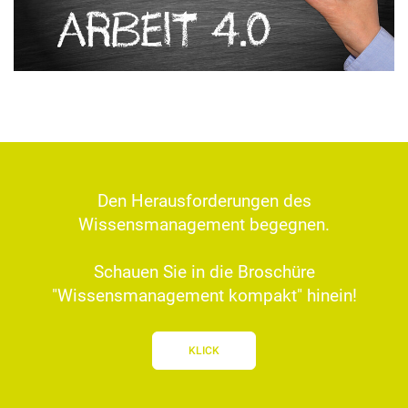
Den Herausforderungen des
Wissensmanagement begegnen.
Schauen Sie in die Broschüre
"Wissensmanagement kompakt" hinein!
KLICK