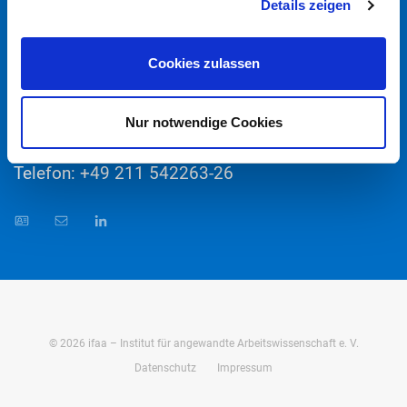
Details zeigen
Cookies zulassen
Christine Molketin M.A.
Nur notwendige Cookies
Referentin Presse- und Öffentlichkeitsarbeit
Telefon: +49 211 542263-26
©
2026
ifaa – Institut für angewandte Arbeitswissenschaft e. V.
Datenschutz
Impressum