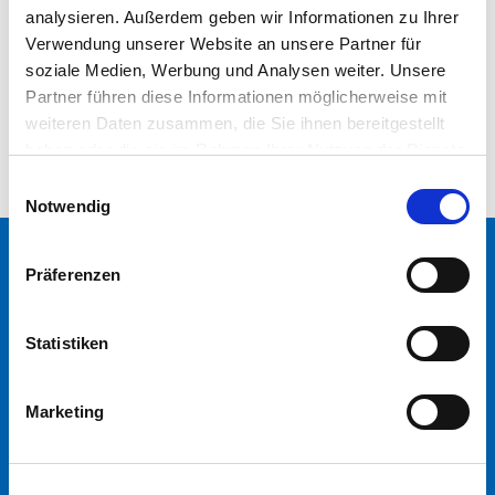
Molketin unter
c.molketin(at)ifaa-mail.de
. Gerne vermitteln wir
analysieren. Außerdem geben wir Informationen zu Ihrer
auch Interviews mit Prof. Dr.-Ing. Sascha Stowasser oder
Verwendung unserer Website an unsere Partner für
unseren wissenschaftlichen Experten zu diesem und anderen
soziale Medien, Werbung und Analysen weiter. Unsere
aktuellen Themen.
Partner führen diese Informationen möglicherweise mit
weiteren Daten zusammen, die Sie ihnen bereitgestellt
haben oder die sie im Rahmen Ihrer Nutzung der Dienste
gesammelt haben.
Einwilligungsauswahl
Notwendig
Präferenzen
Statistiken
Marketing