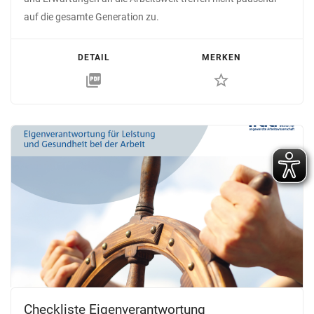
auf die gesamte Generation zu.
DETAIL
MERKEN
picture_as_pdf
star_border
Checkliste Eigenverantwortung