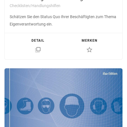
Checklisten/Handlungshilfen
Schätzen Sie den Status Quo Ihrer Beschäftigten zum Thema
Eigenverantwortung ein.
DETAIL
MERKEN
flip_to_front
star_border