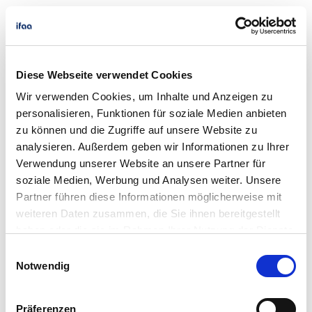
»Mitarbeitende für die Digitalisierung
begeistern!«
Prof. Dr. Gunther Olesch, ehemaliger
Diese Webseite verwendet Cookies
Geschäftsführer, Phoenix Contact GmbH & Co.
Wir verwenden Cookies, um Inhalte und Anzeigen zu
KG, Geschäftsführer Performance UG
personalisieren, Funktionen für soziale Medien anbieten
zu können und die Zugriffe auf unsere Website zu
analysieren. Außerdem geben wir Informationen zu Ihrer
Verwendung unserer Website an unsere Partner für
Themenfeld
soziale Medien, Werbung und Analysen weiter. Unsere
Partner führen diese Informationen möglicherweise mit
Arbeitsgestaltung / Ergonomie
,
Arbeitswelt der Zukunft / New
weiteren Daten zusammen, die Sie ihnen bereitgestellt
Work
,
Arbeitszeit
,
Digitalisierung / Industrie 4.0
,
Entgelt und
haben oder die sie im Rahmen Ihrer Nutzung der Dienste
Vergütung
,
Künstliche Intelligenz / Lernende Systeme
,
gesammelt haben.
Einwilligungsauswahl
Produktions- und Unternehmenssystemgestaltung
Notwendig
Angebotstyp
Präferenzen