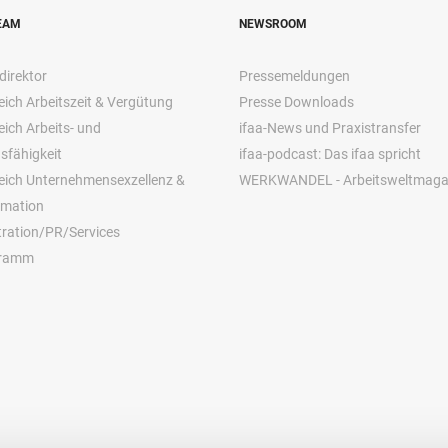
EAM
NEWSROOM
direktor
Pressemeldungen
ich Arbeitszeit & Vergütung
Presse Downloads
ich Arbeits- und
ifaa-News und Praxistransfer
sfähigkeit
ifaa-podcast: Das ifaa spricht
eich Unternehmensexzellenz &
WERKWANDEL - Arbeitsweltmaga
rmation
ration/PR/Services
gramm