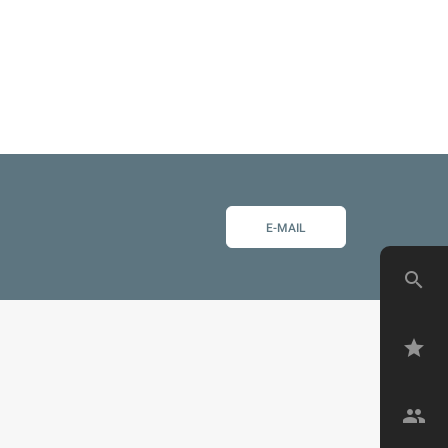
E-MAIL
search
star
group