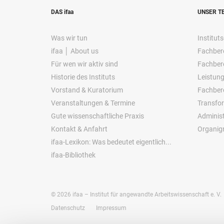
DAS ifaa
UNSER T
Was wir tun
Instituts
ifaa │ About us
Fachbere
Für wen wir aktiv sind
Fachbere
Historie des Instituts
Leistung
Vorstand & Kuratorium
Fachber
Veranstaltungen & Termine
Transfo
Gute wissenschaftliche Praxis
Administ
Kontakt & Anfahrt
Organi
ifaa-Lexikon: Was bedeutet eigentlich...
ifaa-Bibliothek
©
2026
ifaa – Institut für angewandte Arbeitswissenschaft e. V.
Datenschutz
Impressum