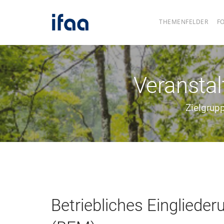
THEMENFELDER
F
Veransta
Zielgrup
Betriebliches Einglied