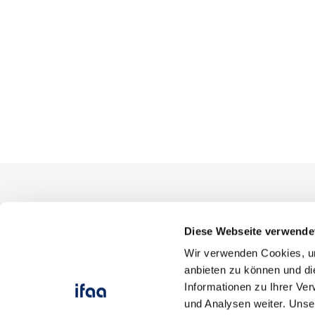
DAS ifaa
UNSER T
Diese Webseite verwende
Wir verwenden Cookies, um
Was wir tun
Instituts
anbieten zu können und di
ifaa │ About us
Fachbere
Informationen zu Ihrer Ve
Für wen wir aktiv sind
Fachbere
und Analysen weiter. Unse
Historie des Instituts
Leistung