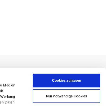
KARRIERE
Cookies zulassen
le Medien
Ihr Einstieg bei uns
ir
Jobangebote im ifaa
Nur notwendige Cookies
, Werbung
Studierende und Doktoranden
ren Daten