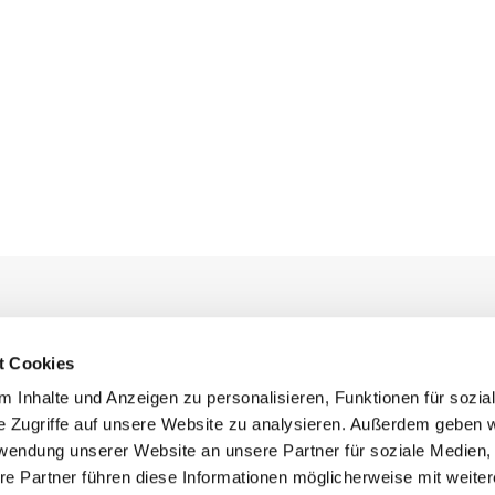
EAM
NEWSROOM
t Cookies
 Inhalte und Anzeigen zu personalisieren, Funktionen für sozia
direktor
Pressemeldungen
e Zugriffe auf unsere Website zu analysieren. Außerdem geben w
ich Arbeitszeit & Vergütung
Presse Downloads
rwendung unserer Website an unsere Partner für soziale Medien
ich Arbeits- und
ifaa-News und Praxistransfer
re Partner führen diese Informationen möglicherweise mit weite
sfähigkeit
ifaa-podcast: Das ifaa spricht