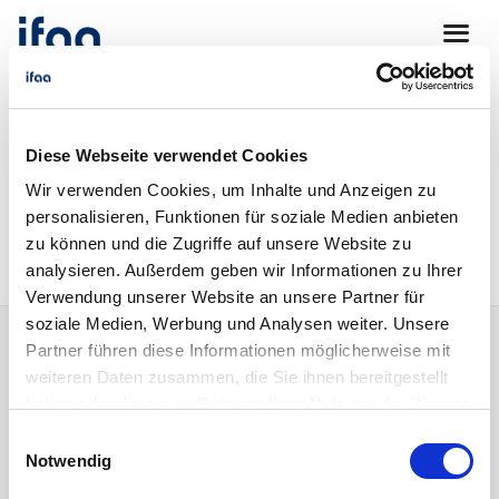
Wir haben folgenden Download für Sie
Diese Webseite verwendet Cookies
gefunden:
Wir verwenden Cookies, um Inhalte und Anzeigen zu
ifaa_Zahlen_Daten_Fakten_Generation_Y.pdf
personalisieren, Funktionen für soziale Medien anbieten
zu können und die Zugriffe auf unsere Website zu
analysieren. Außerdem geben wir Informationen zu Ihrer
Verwendung unserer Website an unsere Partner für
soziale Medien, Werbung und Analysen weiter. Unsere
Partner führen diese Informationen möglicherweise mit
weiteren Daten zusammen, die Sie ihnen bereitgestellt
©
2026
ifaa – Institut für angewandte Arbeitswissenschaft e. V.
haben oder die sie im Rahmen Ihrer Nutzung der Dienste
Datenschutz
Impressum
gesammelt haben.
Einwilligungsauswahl
Notwendig