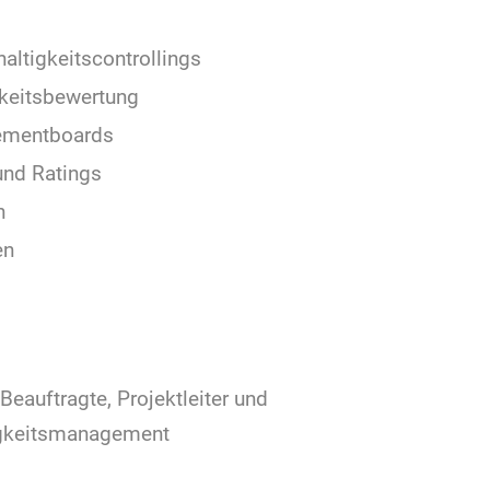
ltigkeitscontrollings
gkeitsbewertung
gementboards
und Ratings
n
en
eauftragte, Projektleiter und
igkeitsmanagement