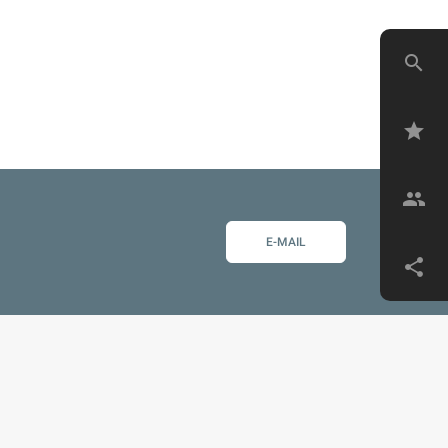
search
star
group
E-MAIL
share