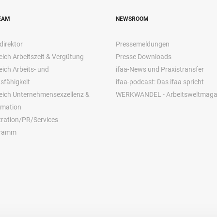
EAM
NEWSROOM
direktor
Pressemeldungen
ich Arbeitszeit & Vergütung
Presse Downloads
ich Arbeits- und
ifaa-News und Praxistransfer
sfähigkeit
ifaa-podcast: Das ifaa spricht
eich Unternehmensexzellenz &
WERKWANDEL - Arbeitsweltmaga
rmation
ration/PR/Services
gramm