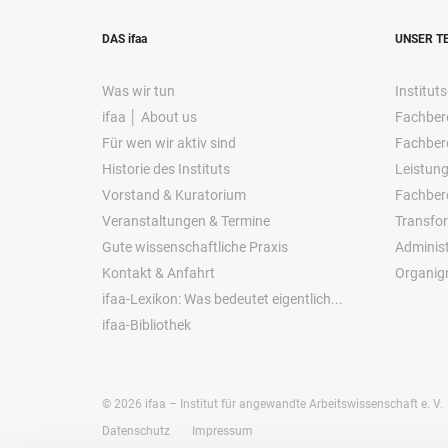
DAS ifaa
UNSER T
Was wir tun
Instituts
ifaa │ About us
Fachbere
Für wen wir aktiv sind
Fachbere
Historie des Instituts
Leistung
Vorstand & Kuratorium
Fachber
Veranstaltungen & Termine
Transfo
Gute wissenschaftliche Praxis
Administ
Kontakt & Anfahrt
Organi
ifaa-Lexikon: Was bedeutet eigentlich...
ifaa-Bibliothek
©
2026
ifaa – Institut für angewandte Arbeitswissenschaft e. V.
Datenschutz
Impressum