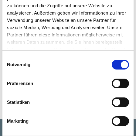
zu können und die Zugriffe auf unsere Website zu
Personen.
analysieren. Außerdem geben wir Informationen zu Ihrer
Verwendung unserer Website an unsere Partner für
Themenfeld
soziale Medien, Werbung und Analysen weiter. Unsere
Künstliche Intelligenz / Lernende Systeme
Partner führen diese Informationen möglicherweise mit
weiteren Daten zusammen, die Sie ihnen bereitgestellt
Angebotstyp
haben oder die sie im Rahmen Ihrer Nutzung der Dienste
gesammelt haben.
Veranstaltungen
Einwilligungsauswahl
Notwendig
Tags
Präferenzen
KI,
künstliche Intelligenz,
Künstliche Neuronale Netze,
Maschinelles
Lernen
Statistiken
Marketing