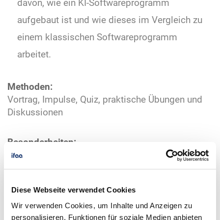
davon, wie ein KI-Softwareprogramm
aufgebaut ist und wie dieses im Vergleich zu
einem klassischen Softwareprogramm
arbeitet.
Methoden:
Vortrag, Impulse, Quiz, praktische Übungen und
Diskussionen
Besonderheiten:
Das Seminar befasst sich mit KI-Methoden des
maschinellen Lernens. Generative KI,
Sprachmodelle oder ChatGPT werden hier nicht
Diese Webseite verwendet Cookies
behandelt. Bringen Sie bitte Ihr eigenes WLAN-
fähiges Notebook inkl. aktuellem Internetbrowser
Wir verwenden Cookies, um Inhalte und Anzeigen zu
personalisieren, Funktionen für soziale Medien anbieten
mit. Teilnahmezahl mindestens 5, maximal 15