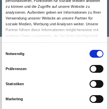
personalisieren, Funktionen für soziale Medien anbieten
zu können und die Zugriffe auf unsere Website zu
Jetzt anfragen!
analysieren. Außerdem geben wir Informationen zu Ihrer
Verwendung unserer Website an unsere Partner für
E-MAIL
soziale Medien, Werbung und Analysen weiter. Unsere
Partner führen diese Informationen möglicherweise mit
weiteren Daten zusammen, die Sie ihnen bereitgestellt
haben oder die sie im Rahmen Ihrer Nutzung der Dienste
gesammelt haben.
Einwilligungsauswahl
Sprechen Sie uns an!
Notwendig
Präferenzen
Statistiken
Marketing