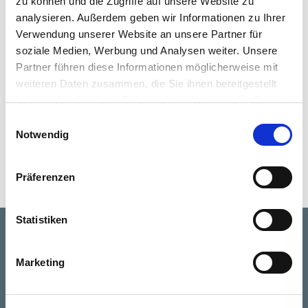
zu können und die Zugriffe auf unsere Website zu
Produktions- und Unternehmenssystemgestaltung
analysieren. Außerdem geben wir Informationen zu Ihrer
Verwendung unserer Website an unsere Partner für
Angebotstyp
soziale Medien, Werbung und Analysen weiter. Unsere
Partner führen diese Informationen möglicherweise mit
Veranstaltungen
weiteren Daten zusammen, die Sie ihnen bereitgestellt
haben oder die sie im Rahmen Ihrer Nutzung der Dienste
Tags
gesammelt haben.
Einwilligungsauswahl
Lean Management,
Lean Production,
Lean Administration,
360-
Notwendig
Grad-Analyse,
360,
Methode
Präferenzen
Statistiken
Jetzt anfragen!
Marketing
E-MAIL