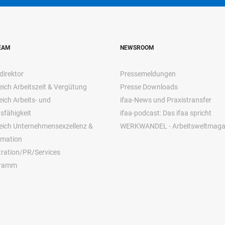
EAM
NEWSROOM
direktor
Pressemeldungen
ich Arbeitszeit & Vergütung
Presse Downloads
ich Arbeits- und
ifaa-News und Praxistransfer
sfähigkeit
ifaa-podcast: Das ifaa spricht
eich Unternehmensexzellenz &
WERKWANDEL - Arbeitsweltmaga
rmation
ration/PR/Services
gramm