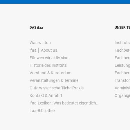
DAS ifaa
UNSER T
Was wir tun
Instituts
ifaa │ About us
Fachbere
Für wen wir aktiv sind
Fachbere
Historie des Instituts
Leistung
Vorstand & Kuratorium
Fachber
Veranstaltungen & Termine
Transfo
Gute wissenschaftliche Praxis
Administ
Kontakt & Anfahrt
Organi
ifaa-Lexikon: Was bedeutet eigentlich...
ifaa-Bibliothek