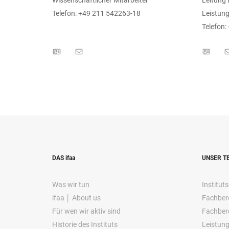
Telefon: +49 211 542263-18
Leistung
Telefon:
DAS ifaa
UNSER T
Was wir tun
Instituts
ifaa │ About us
Fachbere
Für wen wir aktiv sind
Fachbere
Historie des Instituts
Leistung