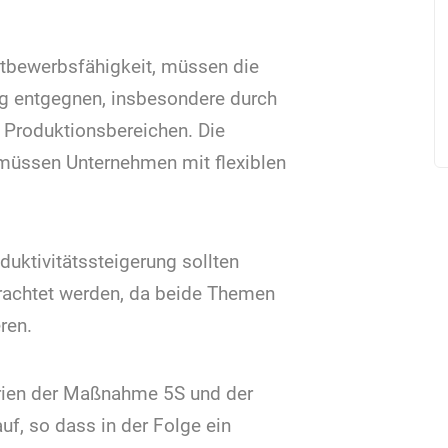
ttbewerbs­fähigkeit, müssen die
ung entgegnen, insbesondere durch
Produktions­bereichen. Die
 müssen Unter­nehmen mit flexiblen
uktivitäts­steigerung sollten
trachtet werden, da beide Themen
ren.
terien der Maßnahme 5S und der
uf, so dass in der Folge ein