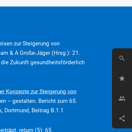
sen zur Steigerung von
idam & A Große-Jäger (Hrsg.): 21.
search
 die Zukunft gesundheitsförderlich
star
r Konzepte zur Steigerung von
group
rten – gestalten. Bericht zum 65.
, Dortmund, Beitrag B.1.1
share
trägt. return (5): 65