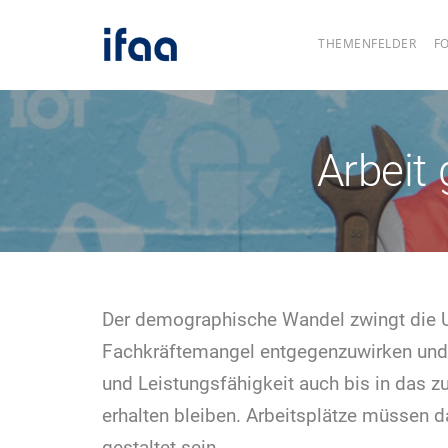
THEMENFELDER
F
Arbeit
Der demo­graphische Wandel zwingt die 
Fachkräfte­mangel entgegen­zuwirken und 
und Leistungs­fähigkeit auch bis in das zu 
erhalten bleiben. Arbeits­plätze müssen 
gestaltet sein.