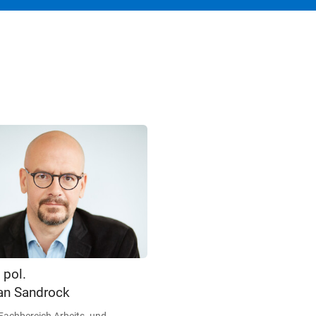
. pol.
an Sandrock
Fachbereich Arbeits- und