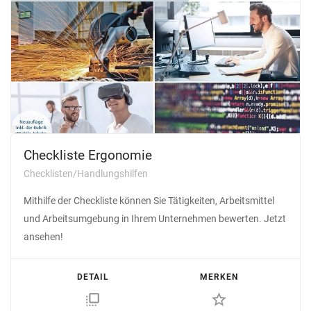
Checkliste Ergonomie
Checklisten/Handlungshilfen
Mithilfe der Checkliste können Sie Tätigkeiten, Arbeitsmittel
und Arbeitsumgebung in Ihrem Unternehmen bewerten. Jetzt
ansehen!
DETAIL
MERKEN
flip_to_front
star_border