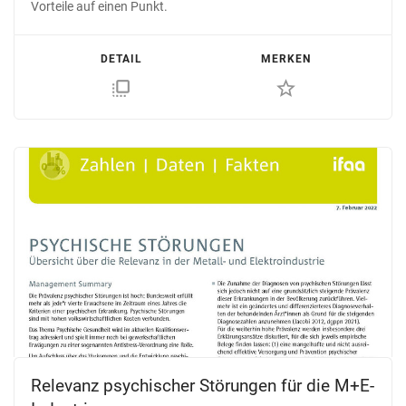
Vorteile auf einen Punkt.
DETAIL
MERKEN
flip_to_front
star_border
Relevanz psychischer Störungen für die M+E-