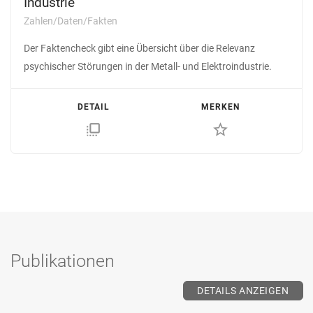
Industrie
Zahlen/Daten/Fakten
Der Faktencheck gibt eine Übersicht über die Relevanz
psychischer Störungen in der Metall- und Elektroindustrie.
DETAIL
MERKEN
flip_to_front
star_border
Publikationen
DETAILS ANZEIGEN