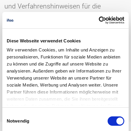
und Verfahrenshinweisen für die
Beurteilung und Dokumentation der
Gefährdungsbeurteilung unterstützt. Die
vorliegende fünfte überarbeitete Version
Diese Webseite verwendet Cookies
des in der Praxis bewährten KPB
Wir verwenden Cookies, um Inhalte und Anzeigen zu
berücksichtigt die Empfehlungen der
personalisieren, Funktionen für soziale Medien anbieten
Gemeinsamen Deutschen
zu können und die Zugriffe auf unsere Website zu
Arbeitsschutzstrategie (GDA).
analysieren. Außerdem geben wir Informationen zu Ihrer
Verwendung unserer Website an unsere Partner für
soziale Medien, Werbung und Analysen weiter. Unsere
Partner führen diese Informationen möglicherweise mit
Erfahren Sie
mehr
zum KPB!
weiteren Daten zusammen, die Sie ihnen bereitgestellt
haben oder die sie im Rahmen Ihrer Nutzung der Dienste
gesammelt haben.
Einwilligungsauswahl
Notwendig