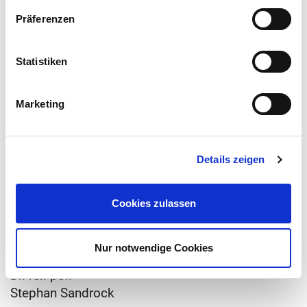
Präferenzen
Sprechen Sie uns an!
Statistiken
Marketing
Details zeigen
Cookies zulassen
Nur notwendige Cookies
Dr. rer. pol.
Stephan Sandrock