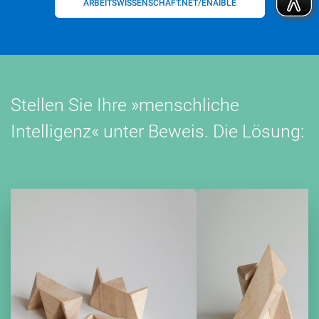
ARBEITSWISSENSCHAFT.NET/ENAIBLE
Stellen Sie Ihre »menschliche
Intelligenz« unter Beweis. Die Lösung: