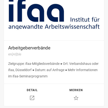
Arbeitgeber­verbände
en[AI]ble
Zielgruppe: ifaa-Mitgliedsverbände ● Ort: Verbandshaus oder
ifaa, Düsseldorf ● Datum: auf Anfrage ● Mehr Informationen
im ifaa-Seminarprogramm
DETAIL
MERKEN
star_border