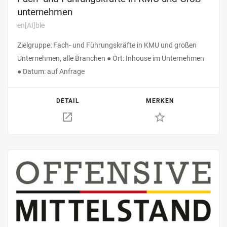
unternehmen
en[AI]ble
Zielgruppe: Fach- und Führungs­kräfte in KMU und großen
Unter­nehmen, alle Branchen ● Ort: Inhouse im Unternehmen
● Datum: auf Anfrage
DETAIL
MERKEN
star_border