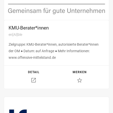
KMU-Berater*innen
en[AI]ble
Zielgruppe: KMU-Berater*innen, autorisierte Berater*innen
der OM ● Datum: auf Anfrage ● Mehr Informationen:
www.offensive-mittelstand.de
DETAIL
MERKEN
star_border