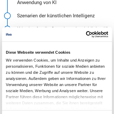
Anwendung von KI
Szenarien der künstlichen Intelligenz
Kriterien für die Gestaltung betrieb­licher KI-
Anwendungen
Das Phasen­modell – Wie gestalte ich den
Diese Webseite verwendet Cookies
Change-Prozess?
Wir verwenden Cookies, um Inhalte und Anzeigen zu
personalisieren, Funktionen für soziale Medien anbieten
Das Praxis­BeiSpiel – Mein KI-Projekt
zu können und die Zugriffe auf unsere Website zu
analysieren. Außerdem geben wir Informationen zu Ihrer
Ziel­gruppen­spezifischer Transfer –
Verwendung unserer Website an unsere Partner für
Aktions­plan für meine Handlungs­bedarfe
soziale Medien, Werbung und Analysen weiter. Unsere
Partner führen diese Informationen möglicherweise mit
Weitere Unterstützung – Wo kann ich mich
weiteren Daten zusammen, die Sie ihnen bereitgestellt
informieren, qualifizieren, beraten lassen?
haben oder die sie im Rahmen Ihrer Nutzung der Dienste