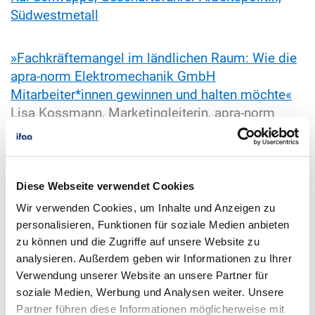
Südwestmetall
»Fachkräftemangel im ländlichen Raum: Wie die
apra-norm Elektromechanik GmbH
Mitarbeiter*innen gewinnen und halten möchte«
Lisa Kossmann, Marketingleiterin, apra-norm
Elektromechanik GmbH
»Mit Engagement zum attraktiven Arbeitgeber«
Diese Webseite verwendet Cookies
Peter Hansemann, Geschäftsleitung, und Nina
Wir verwenden Cookies, um Inhalte und Anzeigen zu
Hülsken, Marketing Managerin, ICN GmbH + Co.
personalisieren, Funktionen für soziale Medien anbieten
KG
zu können und die Zugriffe auf unsere Website zu
analysieren. Außerdem geben wir Informationen zu Ihrer
»Fach- und Arbeitskräftemangel in Industrie und
Verwendung unserer Website an unsere Partner für
Handwerk — was tun?«
soziale Medien, Werbung und Analysen weiter. Unsere
Carolin Widenka Director Development,
Partner führen diese Informationen möglicherweise mit