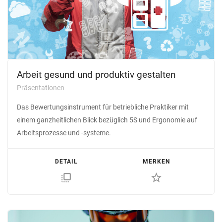
Arbeit gesund und produktiv gestalten
Präsentationen
Das Bewertungs­instrument für betriebliche Praktiker mit
einem ganz­heitlichen Blick bezüglich 5S und Ergonomie auf
Arbeits­prozesse und -systeme.
DETAIL
MERKEN
flip_to_front
star_border