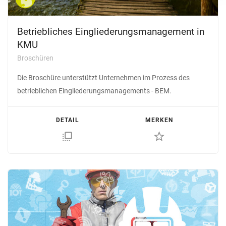
Betriebliches Einglie­de­rungs­management in
KMU
Broschüren
Die Broschüre unterstützt Unternehmen im Prozess des
betrieblichen Eingliederungsmanagements - BEM.
DETAIL
MERKEN
flip_to_front
star_border